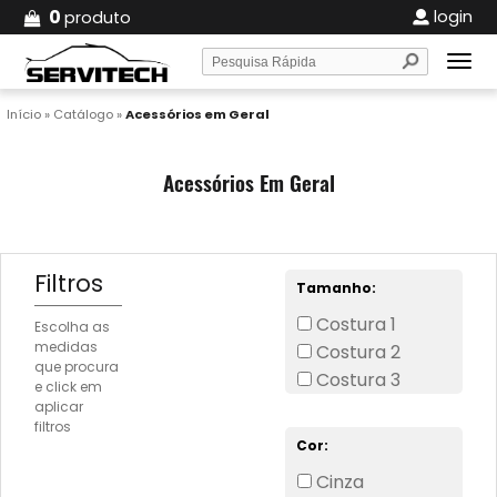
0
login
produto
Início
»
Catálogo
»
Acessórios em Geral
Acessórios Em Geral
Filtros
Tamanho:
Costura 1
Escolha as
medidas
Costura 2
que procura
Costura 3
e click em
aplicar
filtros
Cor:
Cinza