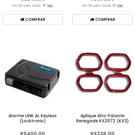
Em 6x sem Juros
Em 6x sem Juros
Ver
Ver
COMPRAR
COMPRAR
Alarme UNK AL Keyless
Aplique Alto-Falante
(Locktronic)
Renegade KX2072 (KX3)
R$400,00
R$238,00