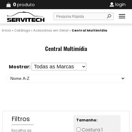
0
login
produto
Início
»
Catálogo
»
Acessórios em Geral
»
Central Multimídia
Central Multimídia
Mostrar:
Filtros
Tamanho:
Costura 1
Escolha as