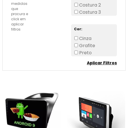
medidas
Costura 2
que
Costura 3
procura e
click em
aplicar
Cor:
filtros
Cinza
Grafite
Preto
Aplicar Filtros